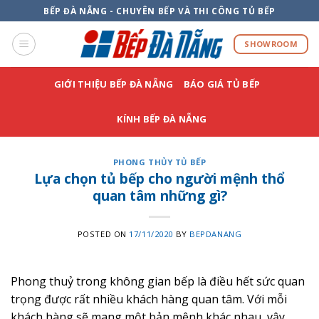
Skip
BẾP ĐÀ NẴNG - CHUYÊN BẾP VÀ THI CÔNG TỦ BẾP
to
content
SHOWROOM
GIỚI THIỆU BẾP ĐÀ NẴNG
BÁO GIÁ TỦ BẾP
KÍNH BẾP ĐÀ NẴNG
PHONG THỦY TỦ BẾP
Lựa chọn tủ bếp cho người mệnh thổ
quan tâm những gì?
POSTED ON
17/11/2020
BY
BEPDANANG
Phong thuỷ trong không gian bếp là điều hết sức quan
trọng được rất nhiều khách hàng quan tâm. Với mỗi
khách hàng sẽ mang một bản mệnh khác nhau, vậy