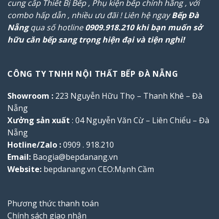
cung cấp Thiết Bị Bếp , Phụ kiện bếp chính hãng , với
combo hấp dẫn , nhiều ưu đãi ! Liên hệ ngay
Bếp Đà
Nẵng
qua số hotline
0909.918.210
khi bạn muốn sở
hữu căn bếp sang trọng hiện đại và tiện nghi!
CÔNG TY TNHH NỘI THẤT BẾP ĐÀ NẴNG
Showroom :
223 Nguyễn Hữu Thọ – Thanh Khê – Đà
Nẵng
Xưởng sản xuất
: 04 Nguyễn Văn Cừ – Liên Chiểu – Đà
Nẵng
Hotline/Zalo :
0909 . 918.210
Email:
Baogia@bepdanang.vn
Website:
bepdanang.vn
CEO:
Mạnh Cầm
Phương thức thanh toán
Chính sách giao nhận