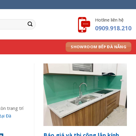
Hotline liên hệ
0909.918.210
SHOWROOM BẾP ĐÀ NẴNG
òn trang trí
tại Đà
Báo giá và thi công lắp kính