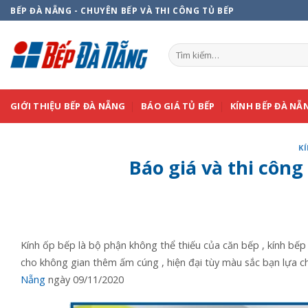
Skip
BẾP ĐÀ NẴNG - CHUYÊN BẾP VÀ THI CÔNG TỦ BẾP
to
content
Tìm
kiếm:
GIỚI THIỆU BẾP ĐÀ NẴNG
BÁO GIÁ TỦ BẾP
KÍNH BẾP ĐÀ NẴ
K
Báo giá và thi công
Kính ốp bếp là bộ phận không thể thiếu của căn bếp , kính bếp 
cho không gian thêm ấm cúng , hiện đại tùy màu sắc bạn lựa 
Nẵng
ngày 09/11/2020