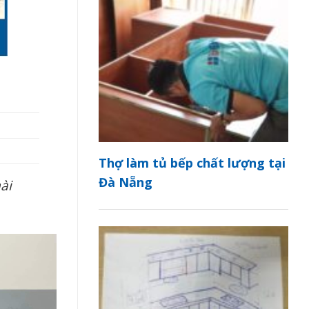
Thợ làm tủ bếp chất lượng tại
Đà Nẵng
ài