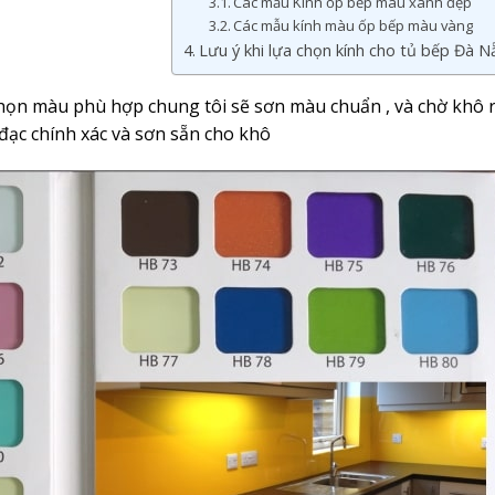
Các mẫu Kính ốp bếp màu xanh đẹp
Các mẫu kính màu ốp bếp màu vàng
Lưu ý khi lựa chọn kính cho tủ bếp Đà 
họn màu phù hợp chung tôi sẽ sơn màu chuẩn , và chờ khô rồ
 đạc chính xác và sơn sẵn cho khô